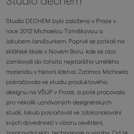
Studio dechem
Studio DECHEM bylo založeno v Praze v
roce 2012 Michaelou Tomiškovou a
Jakubem Janďourkem. Poprvé se potkali na
sklářské škole v Novém Boru, kde se oba
zamilovali do tohoto nejstaršího umělého
materiálu v historii lidstva. Zatímco Michaela
pokračovala ve studiu produktového
designu na VŠUP v Praze, a poté pracovala
pro několik uznávaných designérských
studií, Jakub pokračoval ve zdokonalování
svých dovedností v oboru osvětlení,
zpracování skla, technologie a výroby. Od té