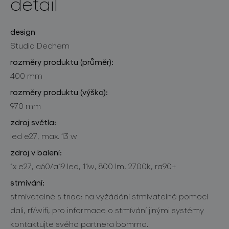
detail
design
Studio Dechem
rozměry produktu (průměr):
400 mm
rozměry produktu (výška):
970 mm
zdroj světla:
led e27, max. 13 w
zdroj v balení:
1x e27, a60/a19 led, 11w, 800 lm, 2700k, ra90+
stmívání:
stmívatelné s triac; na vyžádání stmívatelné pomocí
dali, rf/wifi, pro informace o stmívání jinými systémy
kontaktujte svého partnera bomma.