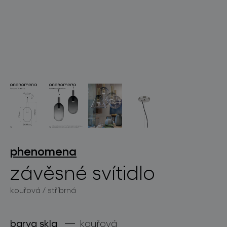
světelné konstelace
projekty
phenomena
závěsné svítidlo
kouřová / stříbrná
produkty
projekty
barva skla
kouřová