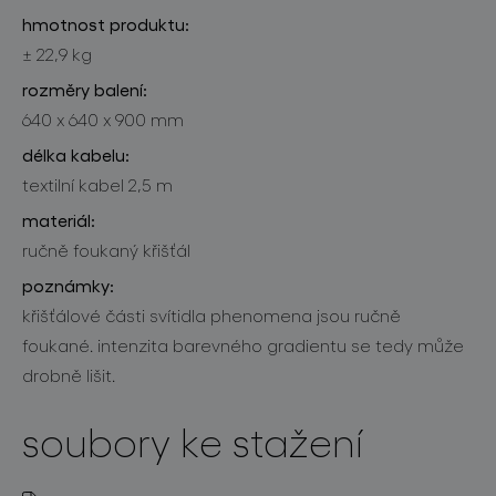
hmotnost produktu:
± 22,9 kg
rozměry balení:
640 x 640 x 900 mm
délka kabelu:
textilní kabel 2,5 m
materiál:
ručně foukaný křišťál
poznámky:
křišťálové části svítidla phenomena jsou ručně
foukané. intenzita barevného gradientu se tedy může
drobně lišit.
soubory ke stažení