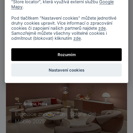
"Store locator", která využívá externí službu
Google
Mapy
.
Pod tlačítkem "Nastavení cookies" můžete jednotlivé
druhy cookies upravit. Více informací o zpracování
cookies či zapojení našich partnerů najdete
zde
.
Samozřejmě můžete všechny volitelné cookies i
odmítnout (blokovat) kliknutím
zde
.
Miami, Florida
Penthouse Nero, Miami
Rozumím
Nastavení cookies
Miláno, Itálie
Expozice značky Turri, Salone del
Mobile 2025