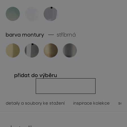
o značce
pro profesionály
store locator
barva montury
stříbrná
sledujte nás
přidat do výběru
detaily a soubory ke stažení
inspirace kolekce
souv