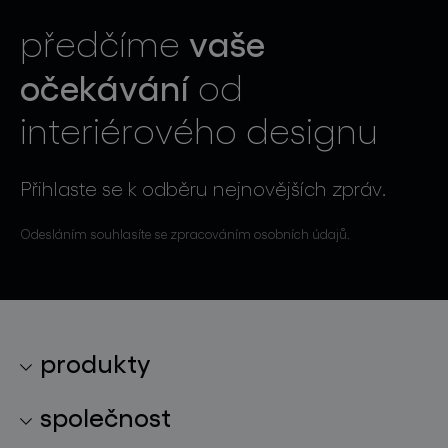
vaše
předčíme
očekávání
od
interiérového designu
Přihlaste se k odběru nejnovějších zpráv.
Odesláním souhlasíte se zpracováním osobních údajů.
produkty
kolekce svítidel
společnost
světelné konstelace