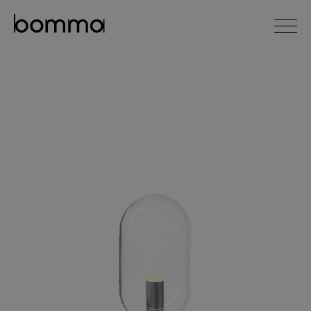
english
čeština
0
kolekce svítidel