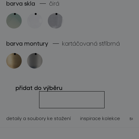
barva skla
čirá
o značce
pro profesionály
store locator
barva montury
kartáčovaná stříbrná
sledujte nás
přidat do výběru
detaily a soubory ke stažení
inspirace kolekce
souv