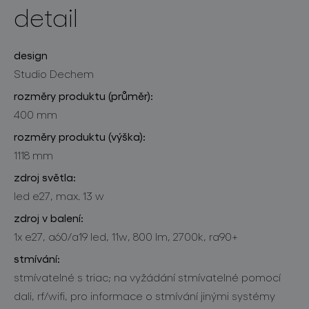
detail
design
Studio Dechem
rozměry produktu (průměr):
400 mm
rozměry produktu (výška):
1118 mm
zdroj světla:
led e27, max. 13 w
zdroj v balení:
1x e27, a60/a19 led, 11w, 800 lm, 2700k, ra90+
stmívání:
stmívatelné s triac; na vyžádání stmívatelné pomocí
dali, rf/wifi, pro informace o stmívání jinými systémy