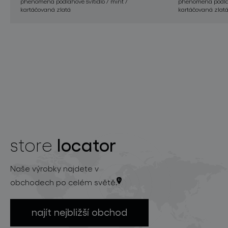
phenomena podlahové svítidlo / mint /
phenomena podlaho
kartáčovaná zlatá
kartáčovaná zlat
locator
store
Naše výrobky najdete v
obchodech po celém světě.
najít nejbližší obchod