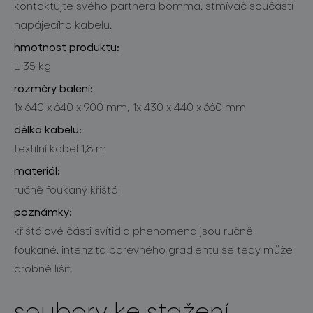
kontaktujte svého partnera bomma. stmívač součástí
napájecího kabelu.
hmotnost produktu:
± 35 kg
rozměry balení:
1x 640 x 640 x 900 mm, 1x 430 x 440 x 660 mm
délka kabelu:
textilní kabel 1,8 m
materiál:
ručně foukaný křišťál
poznámky:
křišťálové části svítidla phenomena jsou ručně
foukané. intenzita barevného gradientu se tedy může
drobně lišit.
soubory ke stažení