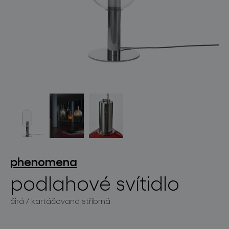
světelné konstelace
projekty
phenomena
podlahové svítidlo
produkty
čirá / kartáčovaná stříbrná
projekty