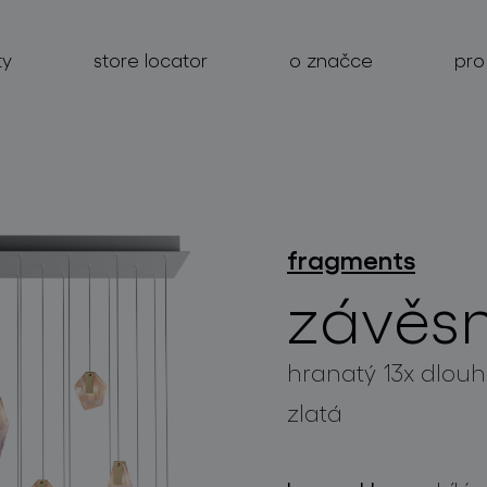
ty
store locator
o značce
pro
produkty
fragments
závěsn
projekty
o značce
hranatý 13x dlouhé
pro profesionály
zlatá
store locator