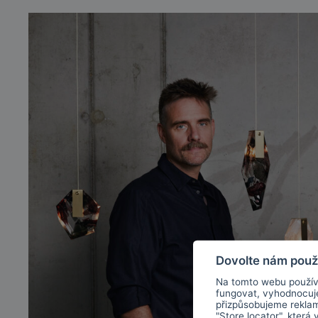
Dovolte nám použ
Na tomto webu použív
fungovat, vyhodnocu
přizpůsobujeme rekla
"Store locator", která