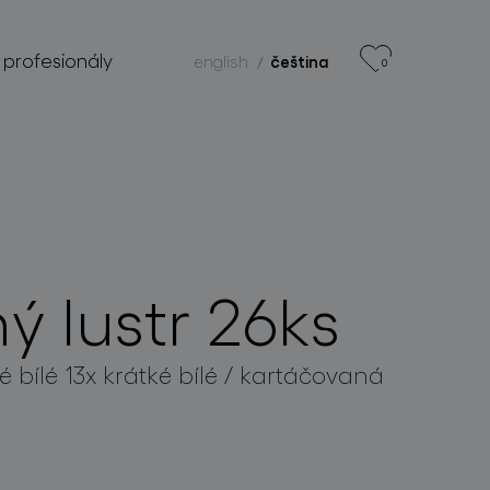
 profesionály
english
čeština
0
ý lustr 26ks
 bílé 13x krátké bílé / kartáčovaná