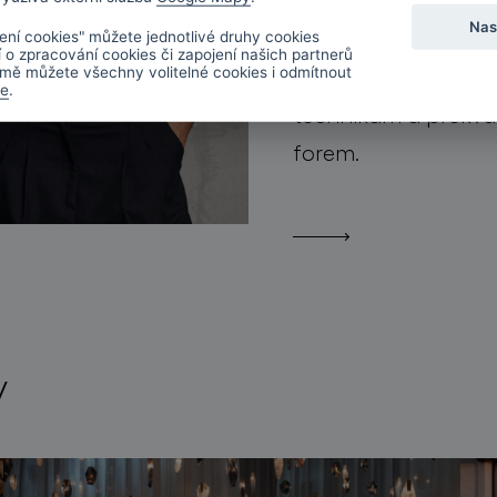
výroby. Od té doby,
Nas
zaměřuje na design 
ení cookies" můžete jednotlivé druhy cookies
í o zpracování cookies či zapojení našich partnerů
pozornost sklu, tr
mě můžete všechny volitelné cookies i odmítnout
de
.
technikám a překvapi
forem.
y