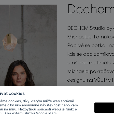
Dechem
DECHEM Studio bylo
Michaelou Tomiško
Poprvé se potkali n
kde se oba zamilova
umělého materiálu v 
Michaela pokračova
designu na VŠUP v P
několik uznávaných 
ívat cookies
pokračoval ve zdok
áme cookies, díky kterým může web správně
oboru osvětlení, zpr
jeme díky nim anonymně návštěvnost nebo vám
mu na míru. Nezbytnou součástí webu je funkce
 využívá externí službu
Google Mapy
.