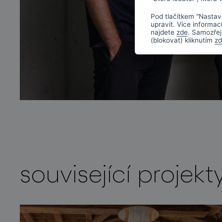
Pod tlačítkem "Nastav
upravit. Více informac
najdete
zde
. Samozřej
(blokovat) kliknutím
z
související projekt