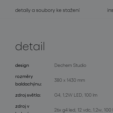
detaily a soubory ke stažení
in
projekty
detail
design
Dechem Studio
rozměry
380 x 1430 mm
baldachýnu:
zdroj světla:
G4, 1,2W LED, 100 lm
zdroj v
26x g4 led, 12 vdc, 1,2w, 100