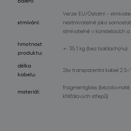
balení:
Verze EU/Ostatní – stmívatel
stmívání:
nestmívatelné jako samosta
stmívatelné v konstelacích 
hmotnost
+- 35,1 kg (bez baldachýnu)
produktu:
délka
26x transparentní kabel 2,5–
kabelu:
fragmentglass (bezolovnaté 
materiál:
křišťálových střepů)