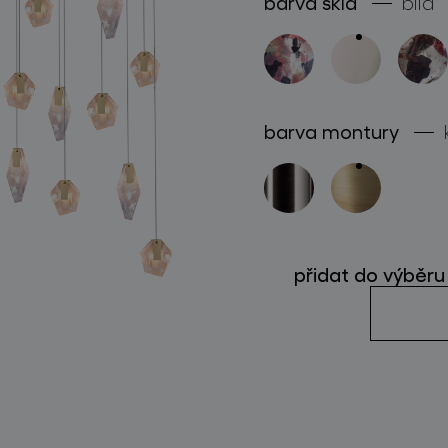
barva skla
bílá
sledujte nás
barva montury
přidat do výběru