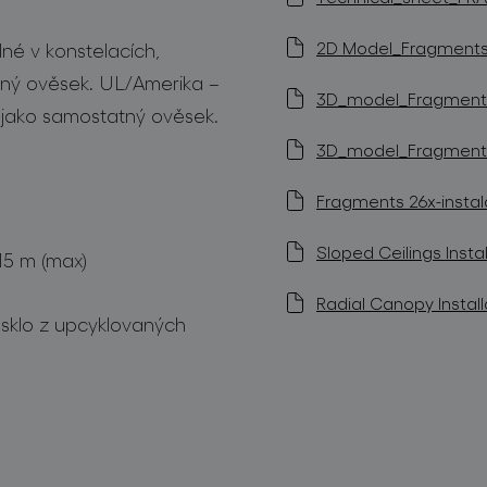
2D Model_Fragments 
né v konstelacích,
tný ověsek. UL/Amerika –
3D_model_Fragments_
a jako samostatný ověsek.
3D_model_Fragments_
Fragments 26x-instal
Sloped Ceilings Instal
15 m (max)
Radial Canopy Install
sklo z upcyklovaných