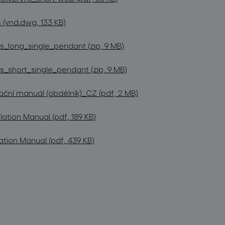
(vnd.dwg, 133 KB)
long_single_pendant (zip, 9 MB)
short_single_pendant (zip, 9 MB)
ační manuál (obdélník)_CZ (pdf, 2 MB)
lation Manual (pdf, 189 KB)
ation Manual (pdf, 439 KB)