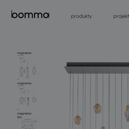
produkty
projek
kolekce svítidel