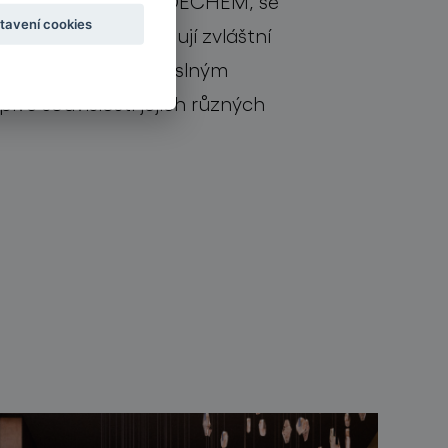
 kdy založili studio DECHEM, se
tavení cookies
produktů. Vždy věnují zvláštní
adičním českým řemeslným
vé souvislosti jejích různých