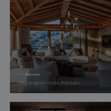
Rakousko
Hřejivá alpská chata, Rakousko