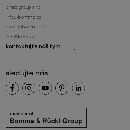
bomma atelier
bmrc group s.r.o.
zakázková sklářská výroba
novinky
info@bomma.cz
store locator
press@bomma.cz
ke stažení
info@bmrc.cz
kontakt
kontaktujte náš tým
sledujte nás