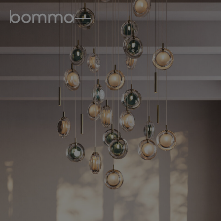
english
čeština
0
kolekce svítidel