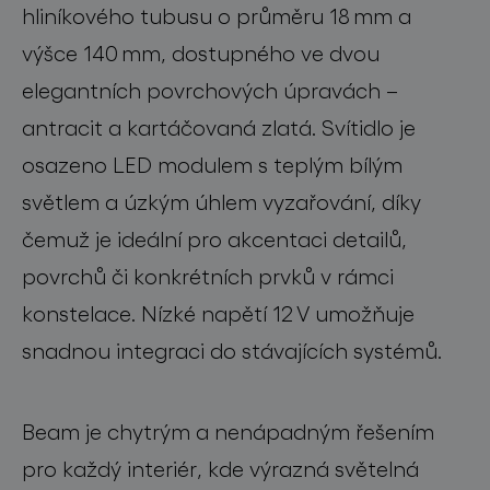
hliníkového tubusu o průměru 18 mm a
výšce 140 mm, dostupného ve dvou
elegantních povrchových úpravách –
antracit a kartáčovaná zlatá. Svítidlo je
osazeno LED modulem s teplým bílým
světlem a úzkým úhlem vyzařování, díky
čemuž je ideální pro akcentaci detailů,
povrchů či konkrétních prvků v rámci
konstelace. Nízké napětí 12 V umožňuje
snadnou integraci do stávajících systémů.
Beam je chytrým a nenápadným řešením
pro každý interiér, kde výrazná světelná