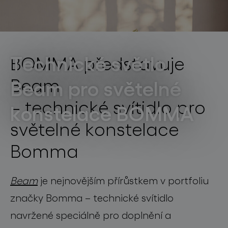
světelné konstelace
Brand
12. 6. 2025
Technické světlo
BOMMA představuje
Beam
Beam pro světelné
– technické svítidlo pro
projekty
konstelace BOMMA
světelné konstelace
Bomma
produkty
Beam
projekty
je nejnovějším přírůstkem v portfoliu
značky Bomma – technické svítidlo
o značce
navržené speciálně pro doplnění a