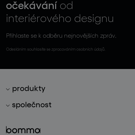
očekávání
od
interiérového designu
Přihlaste se k odběru nejnovějších zpráv.
Odesláním souhlasíte se zpracováním osobních údajů.
produkty
kolekce svítidel
společnost
světelné konstelace
o značce
skleněné objekty
projekty
bomma cullet