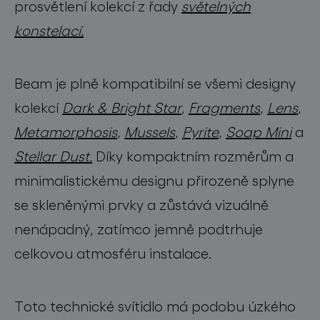
pro profesionály
prosvětlení kolekcí z řady
světelných
konstelací.
store locator
Beam je plně kompatibilní se všemi designy
sledujte nás
kolekcí
Dark & Bright Star
,
Fragments
,
Lens
,
Metamorphosis
,
Mussels
,
Pyrite
,
Soap Mini
a
Stellar Dust.
Díky kompaktním rozměrům a
minimalistickému designu přirozeně splyne
se skleněnými prvky a zůstává vizuálně
nenápadný, zatímco jemně podtrhuje
celkovou atmosféru instalace.
Toto technické svítidlo má podobu úzkého