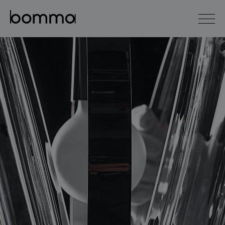
english
čeština
0
kolekce svítidel