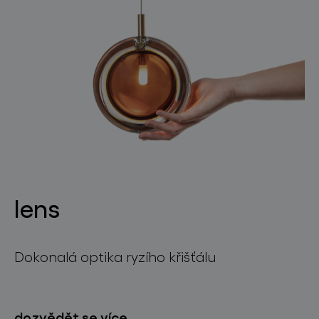
lens
Dokonalá optika ryzího křišťálu
dozvědět se více