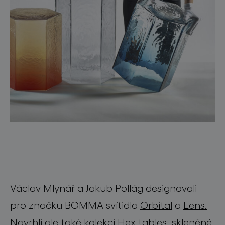
Václav Mlynář a Jakub Pollág designovali
pro značku BOMMA svítidla
Orbital
a
Lens.
Navrhli ale také kolekci
Hex
tables, skleněné