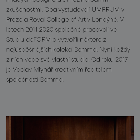
o značce
zkušenostmi. Oba vystudovali UMPRUM v
Praze a Royal College of Art v Londýně. V
pro profesionály
letech 2011-2020 společně pracovali ve
store locator
Studiu deFORM a vytvořili některé z
nejúspěšnějších kolekcí Bomma. Nyní každý
z nich vede své vlastní studio. Od roku 2017
sledujte nás
je Václav Mlynář kreativním ředitelem
společnosti Bomma.