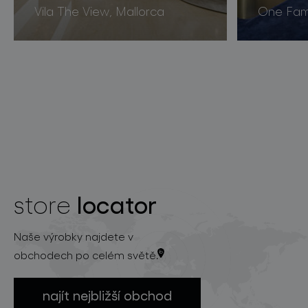
Vila The View, Mallorca
One Fami
locator
store
Naše výrobky najdete v
obchodech po celém světě.
najít nejbližší obchod