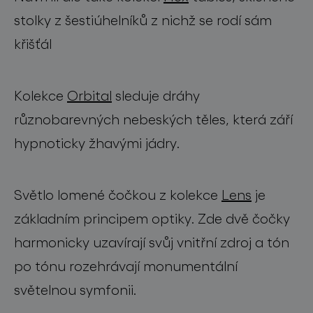
stolky z šestiúhelníků z nichž se rodí sám
křišťál
Kolekce
Orbital
sleduje dráhy
různobarevných nebeských těles, která září
hypnoticky žhavými jádry.
Světlo lomené čočkou z kolekce
Lens
je
základním principem optiky. Zde dvě čočky
harmonicky uzavírají svůj vnitřní zdroj a tón
po tónu rozehrávají monumentální
světelnou symfonii.