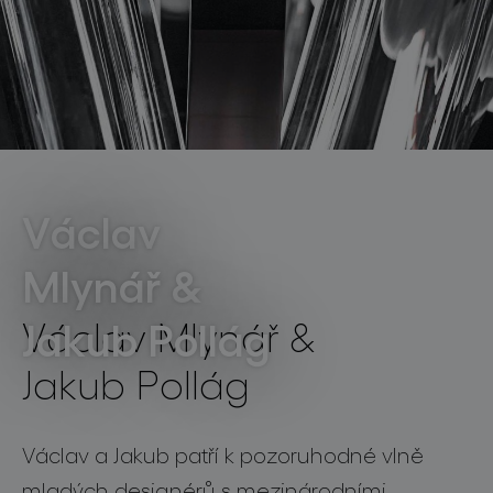
světelné konstelace
Václav
Mlynář &
projekty
Jakub Pollág
Václav Mlynář &
Jakub Pollág
produkty
Václav a Jakub patří k pozoruhodné vlně
projekty
mladých designérů s mezinárodními